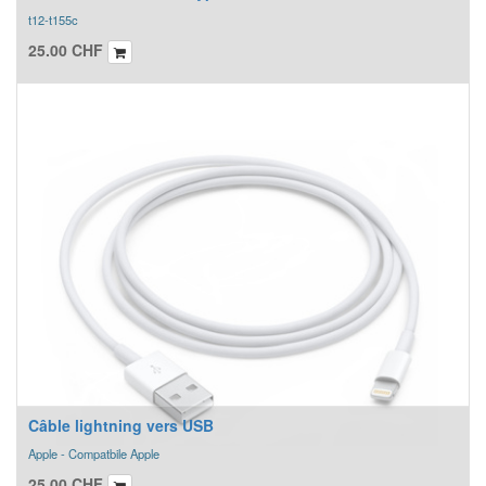
t12-t155c
25.00
CHF
Câble lightning vers USB
Apple - Compatbile Apple
25.00
CHF