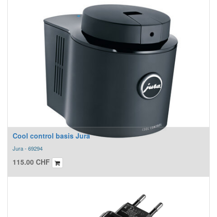
Cool control basis Jura
Jura - 69294
115.00
CHF