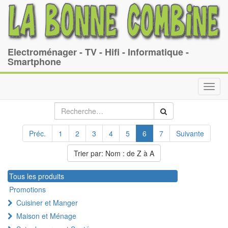
Electroménager - TV - Hifi - Informatique -
Smartphone
Toggl
navig
Préc.
1
2
3
4
5
6
7
Suivante
Trier par: Nom : de Z à A
Tous les produits
Promotions
Cuisiner et Manger
Maison et Ménage