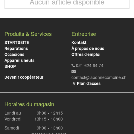
Aucun article disponible
Produits & Services
Entreprise
STARTSEITE
Kontakt
Réparations
À propos de nous
Occasions
Offres d'emploi
Appareils neufs
021 624 64 74
SHOP
contact@labonnecombine.ch
Devenir coopérateur
Plan d'accès
Horaires du magasin
Lundi au
9h00
-
12h15
Vendredi
13h15
-
18h00
Samedi
9h00
-
13h00
magasin uniquement