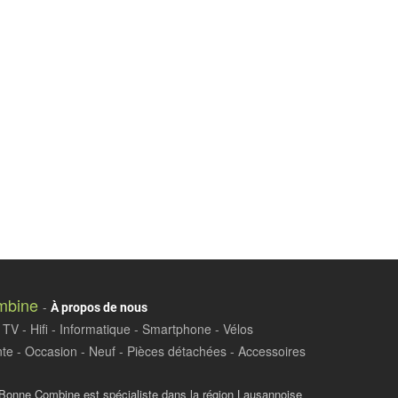
mbine
-
À propos de nous
TV - Hifi - Informatique - Smartphone - Vélos
te - Occasion - Neuf - Pièces détachées - Accessoires
Bonne Combine est spécialiste dans la région Lausannoise