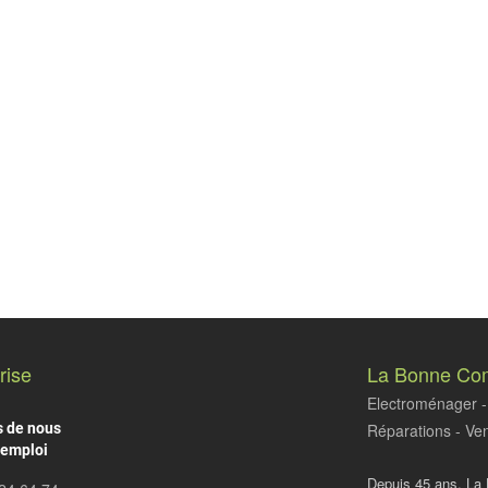
rise
La Bonne Co
Electroménager - 
s de nous
Réparations - Ven
'emploi
Depuis 45 ans, La 