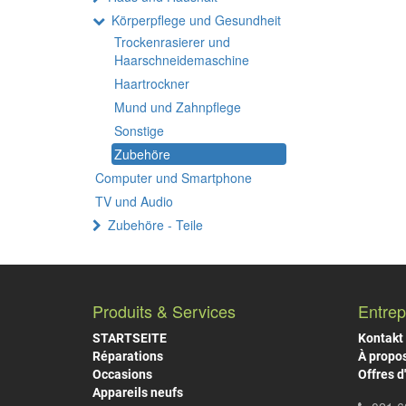
Körperpflege und Gesundheit
Trockenrasierer und
Haarschneidemaschine
Haartrockner
Mund und Zahnpflege
Sonstige
Zubehöre
Computer und Smartphone
TV und Audio
Zubehöre - Teile
Produits & Services
Entrep
STARTSEITE
Kontakt
Réparations
À propo
Occasions
Offres d
Appareils neufs