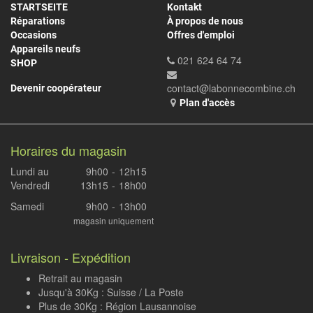
STARTSEITE
Kontakt
Réparations
À propos de nous
Occasions
Offres d'emploi
Appareils neufs
021 624 64 74
SHOP
contact@labonnecombine.ch
Devenir coopérateur
Plan d'accès
Horaires du magasin
Lundi au
9h00
-
12h15
Vendredi
13h15
-
18h00
Samedi
9h00
-
13h00
magasin uniquement
Livraison - Expédition
Retrait au magasin
Jusqu'à 30Kg : Suisse / La Poste
Plus de 30Kg : Région Lausannoise