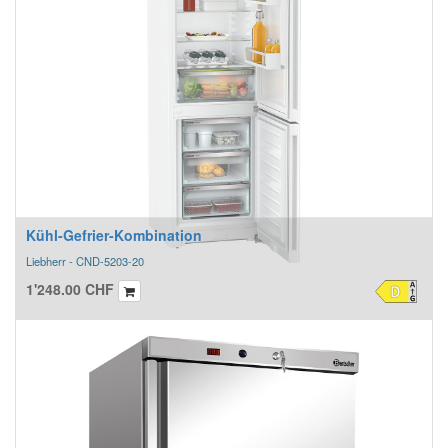
Kühl​-​Gefrier​-​Kombination
Liebherr - CND-5203-20
1'248.00
CHF