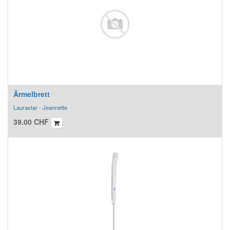
Ärmelbrett
Laurastar - Jeannette
39.00
CHF