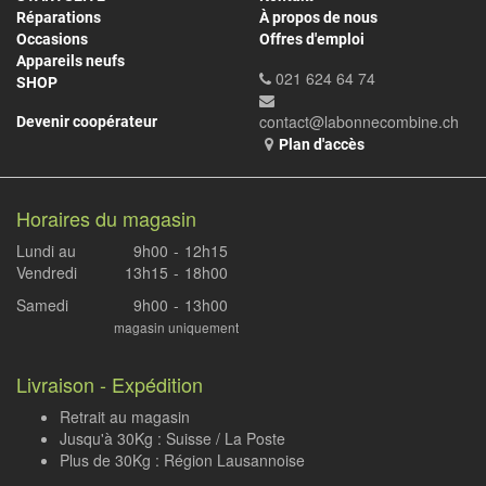
Réparations
À propos de nous
Occasions
Offres d'emploi
Appareils neufs
021 624 64 74
SHOP
contact@labonnecombine.ch
Devenir coopérateur
Plan d'accès
Horaires du magasin
Lundi au
9h00
-
12h15
Vendredi
13h15
-
18h00
Samedi
9h00
-
13h00
magasin uniquement
Livraison - Expédition
Retrait au magasin
Jusqu'à 30Kg : Suisse / La Poste
Plus de 30Kg : Région Lausannoise