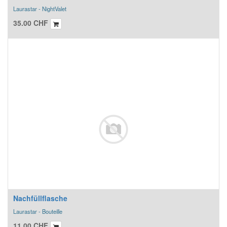
Laurastar - NightValet
35.00
CHF
Nachfüllflasche
Laurastar - Bouteille
11.00
CHF