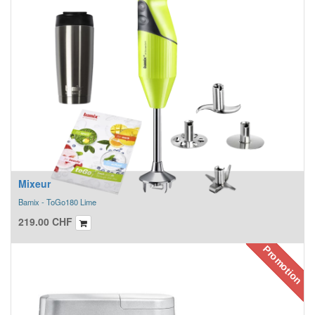
Mixeur
Bamix - ToGo180 Lime
219.00
CHF
Promotion