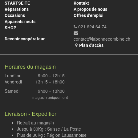
STARTSEITE
Kontakt
Réparations
À propos de nous
Occasions
Offres d'emploi
Appareils neufs
021 624 64 74
SHOP
contact@labonnecombine.ch
Devenir coopérateur
Plan d'accès
Horaires du magasin
Lundi au
9h00
-
12h15
Vendredi
13h15
-
18h00
Samedi
9h00
-
13h00
magasin uniquement
Livraison - Expédition
Retrait au magasin
Jusqu'à 30Kg : Suisse / La Poste
Plus de 30Kg : Région Lausannoise