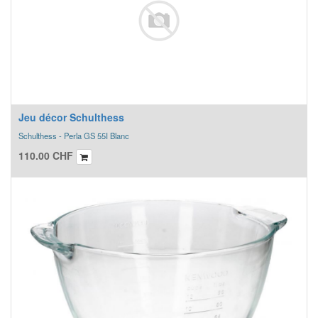
Jeu décor Schulthess
Schulthess - Perla GS 55I Blanc
110.00
CHF