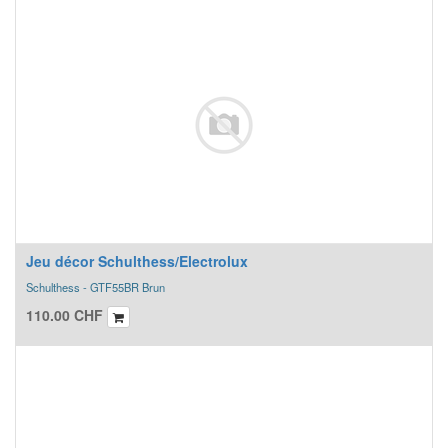
Jeu décor Schulthess/Electrolux
Schulthess - GTF55BR Brun
110.00
CHF