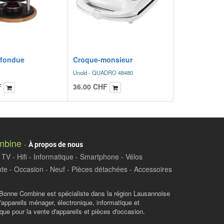
 fondue
Croque-monsieur
Unold - QUADRO 48480
F
36.00
CHF
mbine
-
À propos de nous
TV - Hifi - Informatique - Smartphone - Vélos
te - Occasion - Neuf - Pièces détachées - Accessoires
Bonne Combine est spécialiste dans la région Lausannoise
d'appareils ménager, électronique, informatique et
ue pour la vente d'appareils et pièces d'occasion.