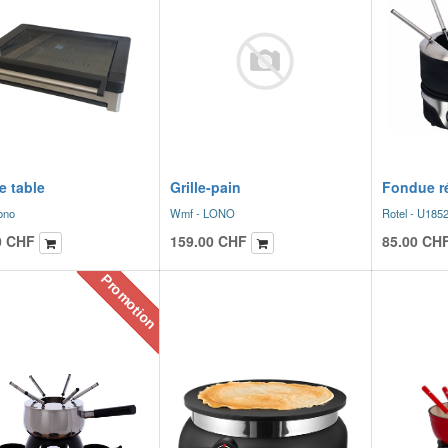
de table
Grille-pain
Fondue r
ono
Wmf - LONO
Rotel - U185
0
CHF
159.00
CHF
85.00
CH
Promotion