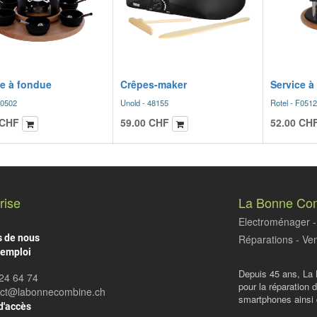
ce à fondue
Crêpes-maker
Service à
F0502
Unold - 48155
Rotel - F0512
CHF
59.00
CHF
52.00
CH
rise
La Bonne Co
Electroménager - 
s de nous
Réparations - Ven
'emploi
Depuis 45 ans, La 
24 64 74
pour la réparation 
act@labonnecombine.ch
smartphones ainsi q
d'accès