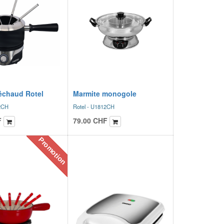
échaud Rotel
Marmite monogole
2CH
Rotel - U1812CH
F
79.00
CHF
Promotion