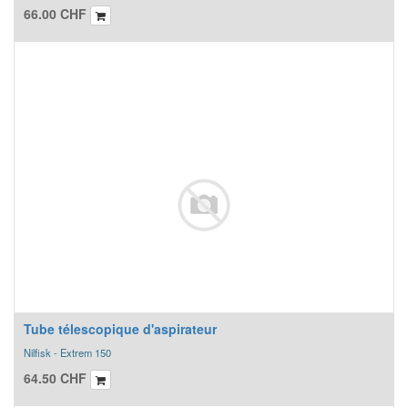
66.00
CHF
Tube télescopique d'aspirateur
Nilfisk - Extrem 150
64.50
CHF