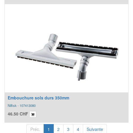
Embouchure sols durs 350mm
Nilfisk - 107413080
46.50
CHF
Préc.
1
2
3
4
Suivante