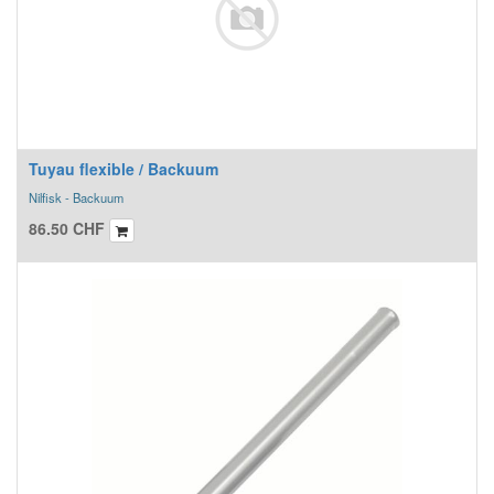
Tuyau flexible / Backuum
Nilfisk - Backuum
86.50
CHF