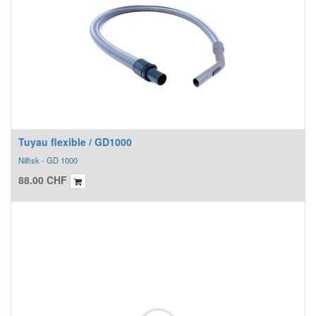
Tuyau flexible / GD1000
Nilfisk - GD 1000
88.00
CHF