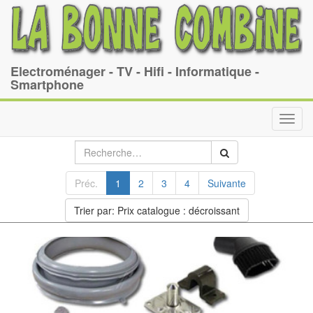
Electroménager - TV - Hifi - Informatique -
Smartphone
Toggl
navig
Préc.
1
2
3
4
Suivante
Trier par: Prix catalogue : décroissant