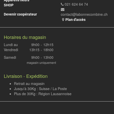
Appareils neufs
021 624 64 74
SHOP
contact@labonnecombine.ch
Devenir coopérateur
Plan d'accès
Horaires du magasin
Lundi au
9h00
-
12h15
Vendredi
13h15
-
18h00
Samedi
9h00
-
13h00
magasin uniquement
Livraison - Expédition
Retrait au magasin
Jusqu'à 30Kg : Suisse / La Poste
Plus de 30Kg : Région Lausannoise
.