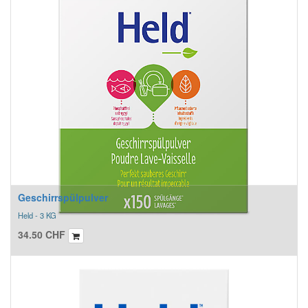
Geschirrspülpulver
Held - 3 KG
34.50
CHF