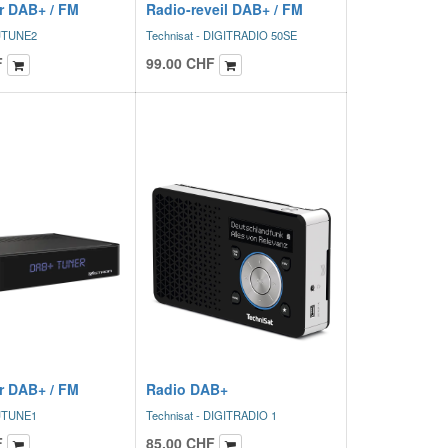
r DAB+ / FM
Radio-reveil DAB+ / FM
OUTUNE2
Technisat - DIGITRADIO 50SE
F
99.00
CHF
r DAB+ / FM
Radio DAB+
OUTUNE1
Technisat - DIGITRADIO 1
F
85.00
CHF