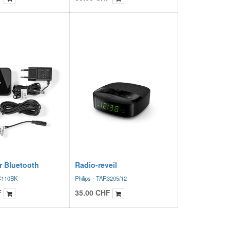
r Bluetooth
Radio-reveil
C110BK
Philips - TAR3205/12
F
35.00
CHF