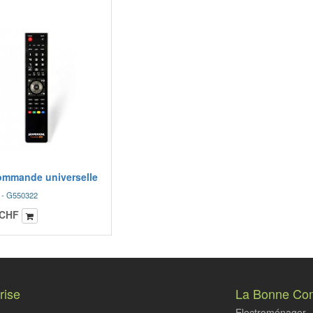
ommande universelle
r - G550322
CHF
rise
La Bonne Co
Electroménager - 