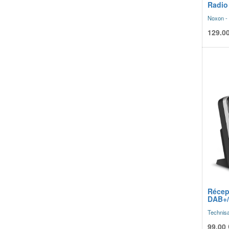
Radio
Noxon -
129.0
Récep
DAB+/
Technis
99.00