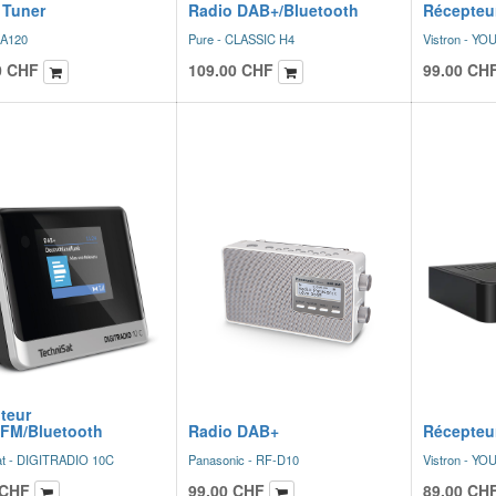
 Tuner
Radio DAB+/Bluetooth
Récepteu
 A120
Pure - CLASSIC H4
Vistron - Y
0
CHF
109.00
CHF
99.00
CH
teur
FM/Bluetooth
Radio DAB+
Récepteu
at - DIGITRADIO 10C
Panasonic - RF-D10
Vistron - Y
CHF
99.00
CHF
89.00
CH