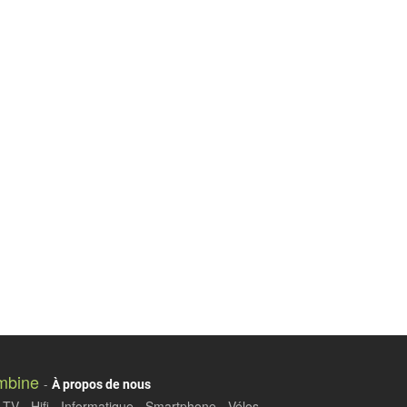
mbine
-
À propos de nous
TV - Hifi - Informatique - Smartphone - Vélos