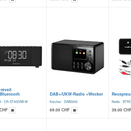
réveil
Bluetooth
DAB+/UKW-Radio +Wecker
Recepteu
d - CR-ST40DAB-M
Karcher - DAB3000
Nedis - BTR
CHF
69.00
CHF
39.00
CH