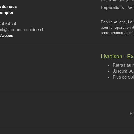
s de nous
Réparations - Ven
'emploi
Depuis 45 ans, La 
24 64 74
pour la réparation 
act@labonnecombine.ch
smartphones ainsi q
d'accès
Livraison - Ex
Retrait au
Jusqu'à 30K
Plus de 30
Fr