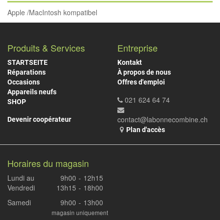
Apple /MacIntosh kompatibel
Produits & Services
Entreprise
STARTSEITE
Kontakt
Réparations
À propos de nous
Occasions
Offres d'emploi
Appareils neufs
021 624 64 74
SHOP
contact@labonnecombine.ch
Devenir coopérateur
Plan d'accès
Horaires du magasin
Lundi au
9h00
-
12h15
Vendredi
13h15
-
18h00
Samedi
9h00
-
13h00
magasin uniquement