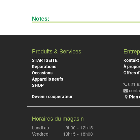
Notes:
Produits & Services
Entrep
STARTSEITE
Kontakt
Réparations
À propo
Occasions
Offres d
Appareils neufs
021 6
SHOP
cont
Devenir coopérateur
Plan 
Horaires du magasin
Lundi au
9h00
-
12h15
Vendredi
13h15
-
18h00