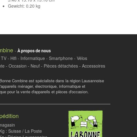
Gewicht: 0.20 kg
mbine
-
À propos de nous
TV - Hifi - Informatique - Smartphone - Vélos
te - Occasion - Neuf - Pièces détachées - Accessoires
Bonne Combine est spécialiste dans la région Lausannoise
d'appareils ménager, électronique, informatique et
ue pour la vente d'appareils et pièces d'occasion.
pédition
 magasin
g : Suisse / La Poste