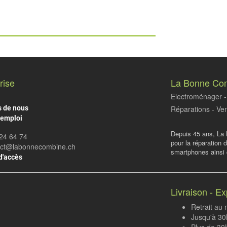
rise
La Bonne Co
Electroménager - 
s de nous
Réparations - Ven
'emploi
Depuis 45 ans, La 
24 64 74
pour la réparation 
act@labonnecombine.ch
smartphones ainsi q
d'accès
Livraison - Ex
Retrait au
Jusqu'à 30K