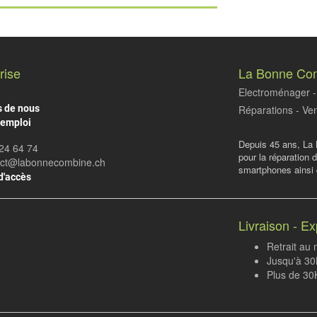
rise
La Bonne Co
Electroménager - 
s de nous
Réparations - Ven
'emploi
Depuis 45 ans, La 
24 64 74
pour la réparation 
act@labonnecombine.ch
smartphones ainsi q
d'accès
Livraison - Ex
Retrait au
Jusqu'à 30K
Plus de 30