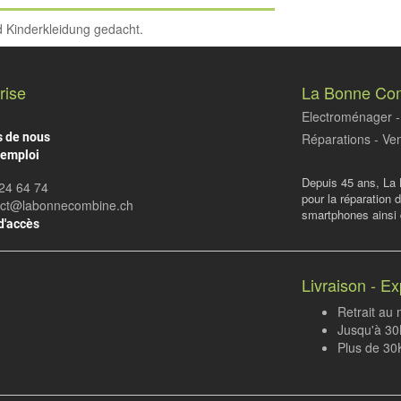
d Kinderkleidung gedacht.
rise
La Bonne Co
Electroménager - 
s de nous
Réparations - Ven
'emploi
Depuis 45 ans, La 
24 64 74
pour la réparation 
act@labonnecombine.ch
smartphones ainsi q
d'accès
Livraison - Ex
Retrait au
Jusqu'à 30K
Plus de 30