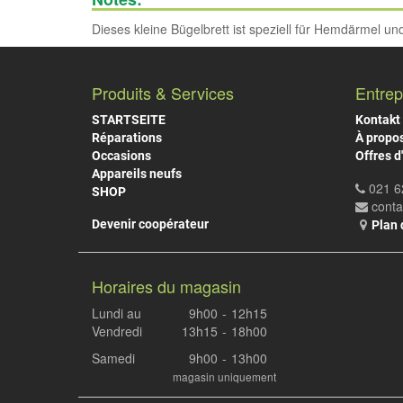
Dieses kleine Bügelbrett ist speziell für Hemdärmel un
Produits & Services
Entrep
STARTSEITE
Kontakt
Réparations
À propo
Occasions
Offres d
Appareils neufs
021 6
SHOP
cont
Devenir coopérateur
Plan 
Horaires du magasin
Lundi au
9h00
-
12h15
Vendredi
13h15
-
18h00
Samedi
9h00
-
13h00
magasin uniquement