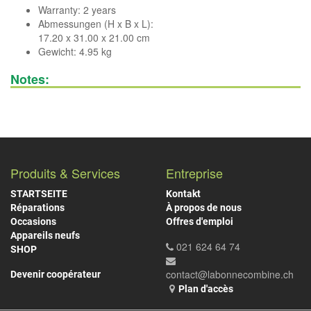
Warranty: 2 years
Abmessungen (H x B x L):
17.20 x 31.00 x 21.00 cm
Gewicht: 4.95 kg
Notes:
Produits & Services
Entreprise
STARTSEITE
Kontakt
Réparations
À propos de nous
Occasions
Offres d'emploi
Appareils neufs
021 624 64 74
SHOP
contact@labonnecombine.ch
Devenir coopérateur
Plan d'accès