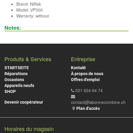
Brand:
Nilfisk
Model: VP300
Warranty: without
Notes:
Produits & Services
Entreprise
STARTSEITE
Kontakt
Réparations
À propos de nous
Occasions
Offres d'emploi
Appareils neufs
021 624 64 74
SHOP
contact@labonnecombine.ch
Devenir coopérateur
Plan d'accès
Horaires du magasin