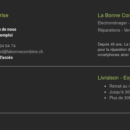
rise
La Bonne Co
Electroménager - 
s de nous
Réparations - Ven
'emploi
Depuis 45 ans, La 
24 64 74
pour la réparation 
act@labonnecombine.ch
smartphones ainsi q
d'accès
Livraison - Ex
Retrait au
Jusqu'à 30K
Plus de 30