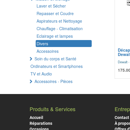
Laver et Sécher
Repasser et Coudre
Aspirateurs et Nettoyage
Chauffage - Climatisation
Eclairage et lampes
Divers
Décap
Accessoires
Dewal
Soin du corps et Santé
Dewalt 
Ordinateurs et Smartphones
175.0
TV et Audio
Accessoires - Pièces
Produits & Services
Entrep
Accueil
Contact
Réparations
À propo
Occasions
Offres d