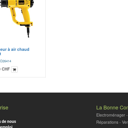
eur à air chaud
t
- D26414
0
CHF
rise
La Bonne Co
Electroménager - 
s de nous
Réparations - Ven
'emploi