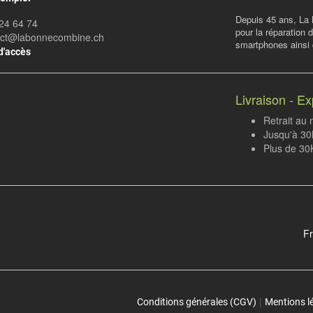
Depuis 45 ans, La 
24 64 74
pour la réparation 
act@labonnecombine.ch
smartphones ainsi q
d'accès
Livraison - Ex
Retrait au
Jusqu'à 30K
Plus de 30
Fr
|
Conditions générales (CGV)
Mentions l