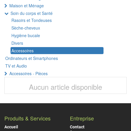
Maison et Ménage
Soin du corps et Santé
Rasoirs et Tondeuses
Sèche-cheveux
Hygiène bucale
Divers
Accessoires
Ordinateurs et Smartphones
TV et Audio
Accessoires - Pièces
Aucun article disponible
Produits & Services
Entreprise
Accueil
Contact