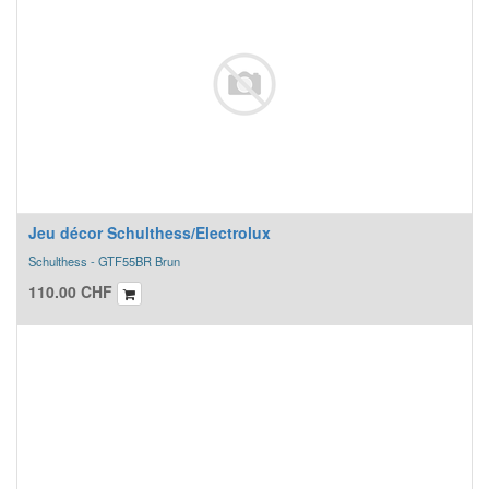
Jeu décor Schulthess/Electrolux
Schulthess - GTF55BR Brun
110.00
CHF