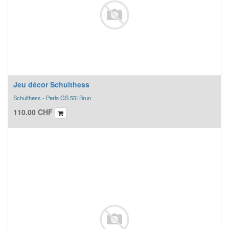
Jeu décor Schulthess
Schulthess - Perla GS 55I Brun
110.00
CHF