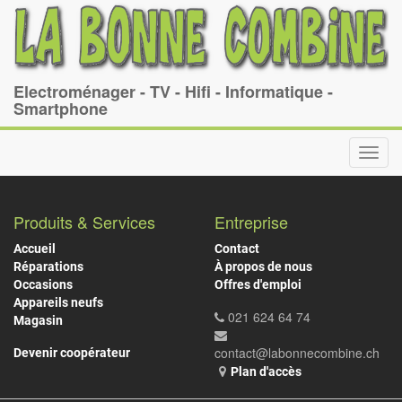
Electroménager - TV - Hifi - Informatique -
Smartphone
Toggl
navig
Produits & Services
Entreprise
Accueil
Contact
Réparations
À propos de nous
Occasions
Offres d'emploi
Appareils neufs
021 624 64 74
Magasin
contact@labonnecombine.ch
Devenir coopérateur
Plan d'accès