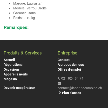
Marque:
Laurastar
Modèle: Verrou Droite
Garantie: sans
Poids: 0.10 kg
Remarques:
Produits & Services
Entreprise
Accueil
Contact
Réparations
À propos de nous
Occasions
Offres d'emploi
Appareils neufs
021 624 64 74
Magasin
contact@labonnecombine.ch
Devenir coopérateur
Plan d'accès