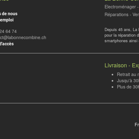
Electroménager - 
s de nous
Réparations - Ven
'emploi
Depuis 45 ans, La 
24 64 74
pour la réparation 
act@labonnecombine.ch
smartphones ainsi q
d'accès
Livraison - Ex
Retrait au
Jusqu'à 30K
Plus de 30
Fr