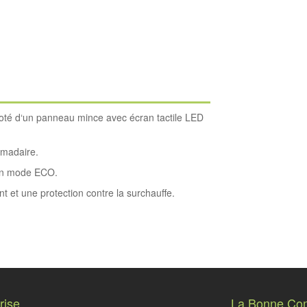
doté d‘un panneau mince avec écran tactile LED
omadaire.
‘un mode ECO.
nt et une protection contre la surchauffe.
rise
La Bonne Co