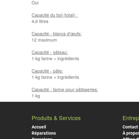
Oui
Capacité du bol (total) :
4,6 litres
Capacité - blancs d'œufs:
12 maximum
Capacité - gâteau:
1 kg farine + ingrédients
Capacité - pâte:
1 kg farine + ingrédients
Capacité - farine pour pâtisseries:
1 kg
Produits & Services
Entrep
Accueil
Contact
Réparations
À propo