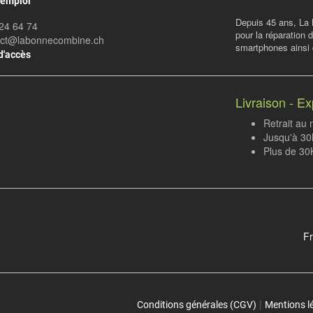
'emploi
Depuis 45 ans, La 
24 64 74
pour la réparation 
act@labonnecombine.ch
smartphones ainsi q
d'accès
Livraison - Ex
Retrait au
Jusqu'à 30K
Plus de 30
Fr
|
Conditions générales (CGV)
Mentions l