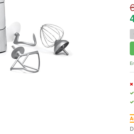
En
A
D