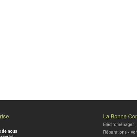
rise
La Bonne Co
Electroménager - 
s de nous
Réparations - Ven