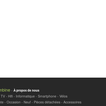
mbine
-
À propos de nous
TV - Hifi - Informatique - Smartphone - Vélos
te - Occasion - Neuf - Pièces détachées - Accessoires