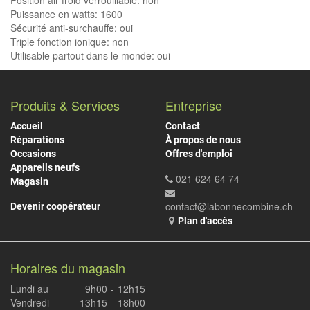
Position air froid verrouillable: non
Puissance en watts: 1600
Sécurité anti-surchauffe: oui
Triple fonction ionique: non
Utilisable partout dans le monde: oui
Produits & Services
Entreprise
Accueil
Contact
Réparations
À propos de nous
Occasions
Offres d'emploi
Appareils neufs
021 624 64 74
Magasin
contact@labonnecombine.ch
Devenir coopérateur
Plan d'accès
Horaires du magasin
Lundi au
9h00
-
12h15
Vendredi
13h15
-
18h00