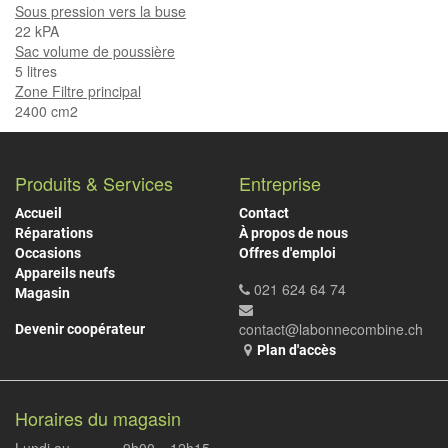
Sous pression vers la buse
22 kPA
Sac volume de poussière
5 litres
Zone Filtre principal
2400 cm2
Produits & Services
Entreprise
Accueil
Contact
Réparations
À propos de nous
Occasions
Offres d'emploi
Appareils neufs
021 624 64 74
Magasin
contact@labonnecombine.ch
Devenir coopérateur
Plan d'accès
Horaires du magasin