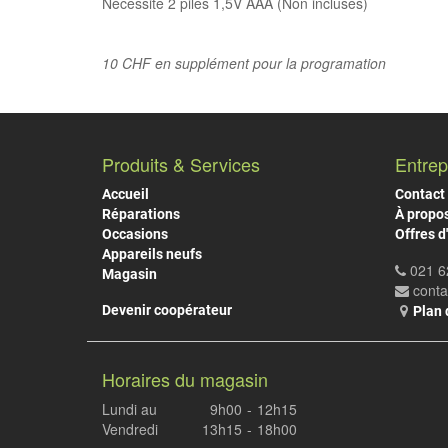
Nécessite 2 piles 1,5V AAA (Non incluses)
10 CHF en supplément pour la programation
Produits & Services
Entrep
Accueil
Contact
Réparations
À propo
Occasions
Offres d
Appareils neufs
021 6
Magasin
cont
Devenir coopérateur
Plan 
Horaires du magasin
Lundi au
9h00
-
12h15
Vendredi
13h15
-
18h00