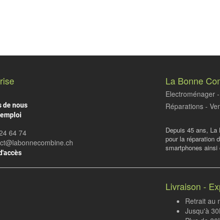
rise
La Bonne Co
Electroménager - 
s de nous
Réparations - Ven
'emploi
Depuis 45 ans, La 
24 64 74
pour la réparation 
act@labonnecombine.ch
smartphones ainsi q
d'accès
Livraison - Ex
Retrait au
Jusqu'à 30K