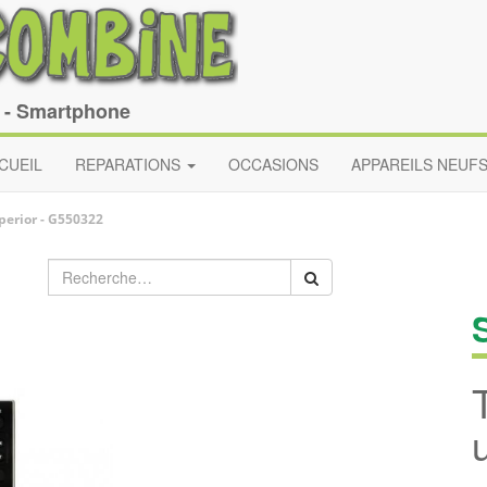
e - Smartphone
CUEIL
REPARATIONS
OCCASIONS
APPAREILS NEUF
perior
-
G550322