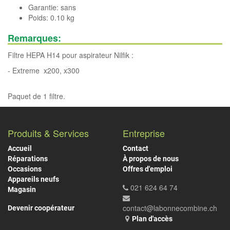
Garantie: sans
Poids: 0.10 kg
Remarques:
Filtre HEPA H14 pour aspirateur Nilfik :
- Extreme x200, x300
Paquet de 1 filtre.
Produits & Services
Entreprise
Accueil
Contact
Réparations
À propos de nous
Occasions
Offres d'emploi
Appareils neufs
021 624 64 74
Magasin
contact@labonnecombine.ch
Devenir coopérateur
Plan d'accès