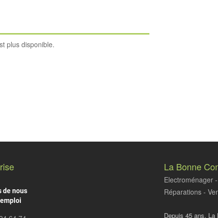
est plus disponible.
rise
La Bonne Co
Electroménager - 
s de nous
Réparations - Ven
'emploi
Depuis 45 ans, La 