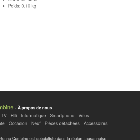
Poids: 0.10 kg
mbine
-
À propos de nous
TV - Hifi - Informatique - Smartphone - Vélos
te - Occasion - Neuf - Pièces détachées - Accessoires
Bonne Combine est spécialiste dans la région Lausannoise