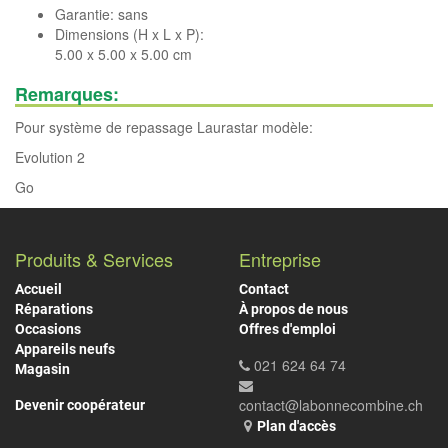
Garantie: sans
Dimensions (H x L x P):
5.00 x 5.00 x 5.00 cm
Remarques:
Pour système de repassage Laurastar modèle:
Evolution 2
Go
Produits & Services
Entreprise
Accueil
Contact
Réparations
À propos de nous
Occasions
Offres d'emploi
Appareils neufs
021 624 64 74
Magasin
contact@labonnecombine.ch
Devenir coopérateur
Plan d'accès