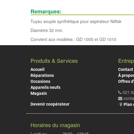
Remarques:
Tuyau souple synthétique pour aspirateur Nilfisk
Diamètre 32 mm.
Convient aux modèles : GD 1005 et GD 1010
Produits & Services
Entrep
Accueil
Contact
Réparations
À propo
Occasions
Offres d
Appareils neufs
021 6
Magasin
cont
Devenir coopérateur
Plan 
Horaires du magasin
Lundi au
9h00
-
12h15