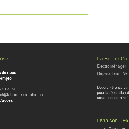
rise
La Bonne Co
Electroménager - 
s de nous
Réparations - Ven
'emploi
Depuis 45 ans, La 
24 64 74
pour la réparation 
act@labonnecombine.ch
smartphones ainsi q
d'accès
Livraison - Ex
Retrait au