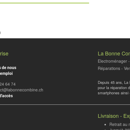
0
rise
La Bonne Co
Electroménager - 
s de nous
Réparations - Ven
'emploi
Depuis 45 ans, La 
24 64 74
pour la réparation 
act@labonnecombine.ch
smartphones ainsi q
d'accès
Livraison - Ex
Retrait au