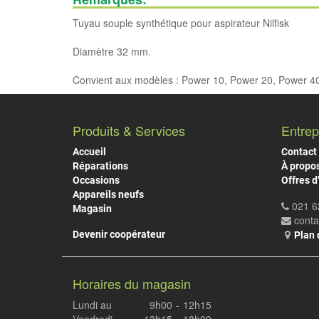
Tuyau souple synthétique pour aspirateur Nilfisk
Diamètre 32 mm.
Convient aux modèles : Power 10, Power 20, Power 4
Produits & Services
Entrep
Accueil
Contact
Réparations
À propo
Occasions
Offres d
Appareils neufs
021 6
Magasin
cont
Devenir coopérateur
Plan 
Horaires du magasin
Lundi au
9h00
-
12h15