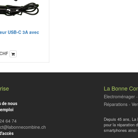
eur USB-C 3A avec
CHF
rise
La Bonne Co
Electroménager - 
s de nous
Réparations - Ven
'emploi
Depuis 45 ans, La 
24 64 74
pour la réparation 
act@labonnecombine.ch
smartphones ainsi q
d'accès