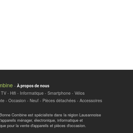
mbine
-
À propos de nous
TV - Hifi - Informatique - Smartphone - Vélos
te - Occasion - Neuf - Pièces détachées - Accessoires
Bonne Combine est spécialiste dans la région Lausannoise
d'appareils ménager, électronique, informatique et
ue pour la vente d'appareils et pièces d'occasion.