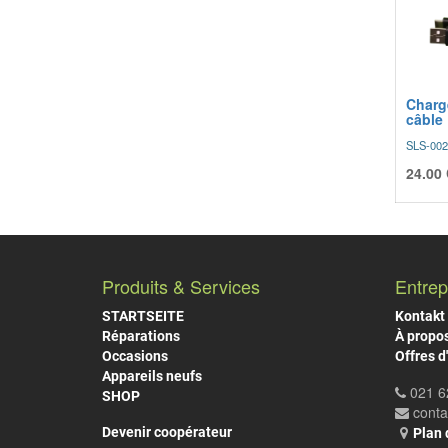
Charg
câble
SLS-002
24.00
Produits & Services
Entrep
STARTSEITE
Kontakt
Réparations
À propo
Occasions
Offres d
Appareils neufs
021 6
SHOP
cont
Devenir coopérateur
Plan 