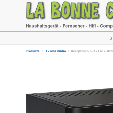
Haushaltsgerät - Fernseher - Hifi - Com
S
Produkte
TV und Audio
Récepteur DAB+ / FM
Vistro