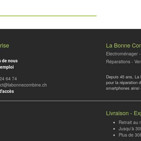
rise
La Bonne Co
Electroménager - 
s de nous
Réparations - Ven
'emploi
Depuis 45 ans, La 
24 64 74
pour la réparation 
act@labonnecombine.ch
smartphones ainsi q
d'accès
Livraison - Ex
Retrait au
Jusqu'à 30K
Plus de 30