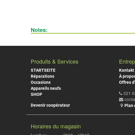
Notes:
Produits & Services
Entrep
STARTSEITE
Kontakt
Réparations
À propo
Occasions
Offres d
Appareils neufs
021 6
SHOP
cont
Devenir coopérateur
Plan 
Horaires du magasin