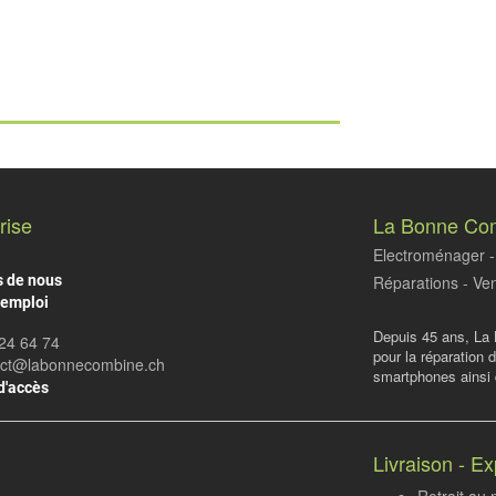
rise
La Bonne Co
Electroménager - 
s de nous
Réparations - Ven
'emploi
Depuis 45 ans, La 
24 64 74
pour la réparation 
act@labonnecombine.ch
smartphones ainsi q
d'accès
Livraison - Ex