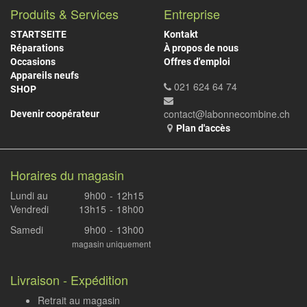
Produits & Services
Entreprise
STARTSEITE
Kontakt
Réparations
À propos de nous
Occasions
Offres d'emploi
Appareils neufs
021 624 64 74
SHOP
contact@labonnecombine.ch
Devenir coopérateur
Plan d'accès
Horaires du magasin
Lundi au
9h00
-
12h15
Vendredi
13h15
-
18h00
Samedi
9h00
-
13h00
magasin uniquement
Livraison - Expédition
Retrait au magasin