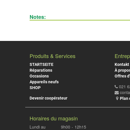
Notes:
Produits & Services
Entrep
STARTSEITE
Kontakt
Réparations
À propo
Occasions
Offres d
Appareils neufs
021 6
SHOP
cont
Devenir coopérateur
Plan 
Horaires du magasin
Lundi au
9h00
-
12h15