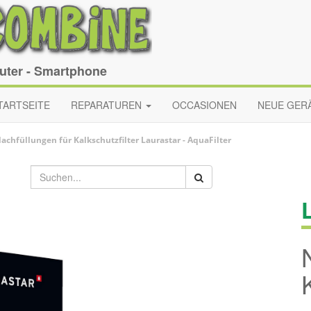
puter - Smartphone
TARTSEITE
REPARATUREN
OCCASIONEN
NEUE GER
achfüllungen für Kalkschutzfilter
Laurastar
-
AquaFilter