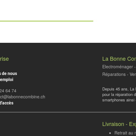
rise
La Bonne Co
Electroménager - 
s de nous
Réparations - Ven
'emploi
Depuis 45 ans, La 
24 64 74
pour la réparation 
act@labonnecombine.ch
smartphones ainsi q
d'accès
Livraison - Ex
Retrait au