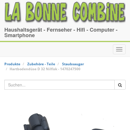
Haushaltsgerät - Fernseher - Hifi - Computer -
Smartphone
Toggl
navig
Produkte
Zubehöre - Teile
Staubsauger
Hartbodendüse D 32
Nilfisk
-
1470247500