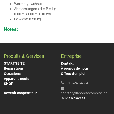
Warranty: without
Abmessungen (H x B x L):
0.00 x 30.00 x 0.00 cm
Gewicht: 0.20 kg
Notes:
Produits & Services
Entreprise
STARTSEITE
Kontakt
Réparations
À propos de nous
Occasions
Offres d'emploi
Appareils neufs
021 624 64 74
SHOP
contact@labonnecombine.ch
Devenir coopérateur
Plan d'accès