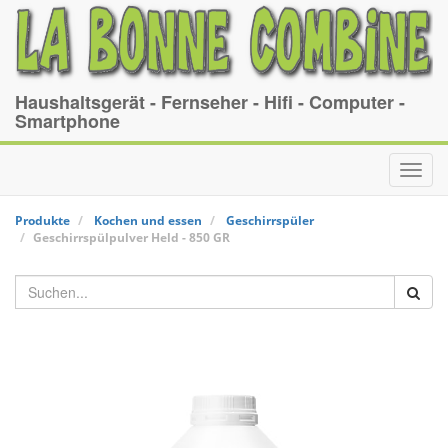
Haushaltsgerät - Fernseher - Hifi - Computer -
Smartphone
Toggl
navig
Produkte
Kochen und essen
Geschirrspüler
Geschirrspülpulver
Held
-
850 GR