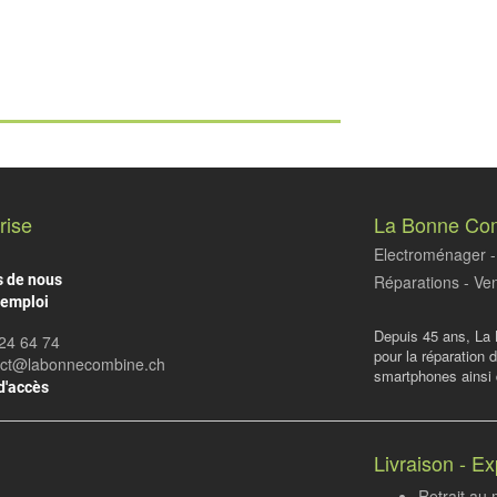
rise
La Bonne Co
Electroménager - 
s de nous
Réparations - Ven
'emploi
Depuis 45 ans, La 
24 64 74
pour la réparation 
act@labonnecombine.ch
smartphones ainsi q
d'accès
Livraison - Ex
Retrait au