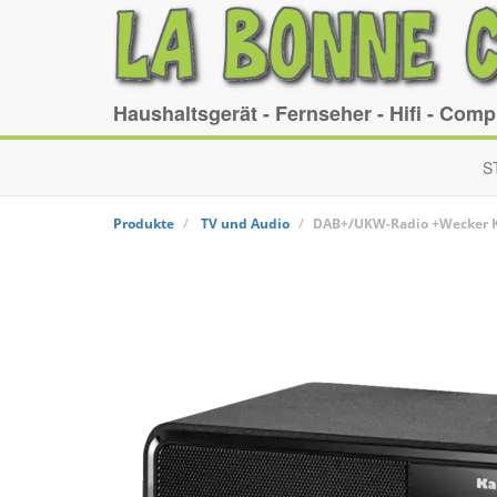
Haushaltsgerät - Fernseher - Hifi - Com
S
Produkte
TV und Audio
DAB+/UKW-Radio +Wecker