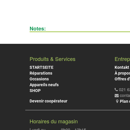
Notes:
Produits & Services
Entrep
STARTSEITE
Kontakt
Réparations
À propo
Occasions
Offres d
Appareils neufs
021 6
SHOP
cont
Devenir coopérateur
Plan 
Horaires du magasin
Lundi au
9h00
-
12h15