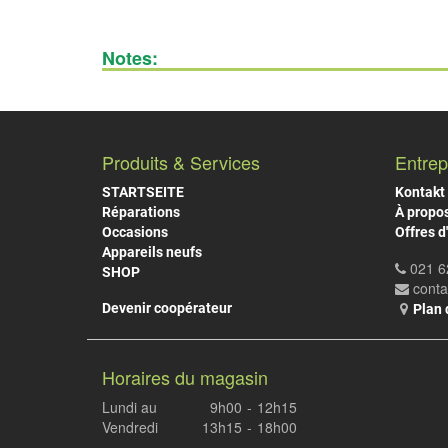
Notes:
Produits & Services
Entrep
STARTSEITE
Kontakt
Réparations
À propo
Occasions
Offres d
Appareils neufs
021 6
SHOP
cont
Devenir coopérateur
Plan 
Horaires du magasin
Lundi au
9h00
-
12h15
Vendredi
13h15
-
18h00