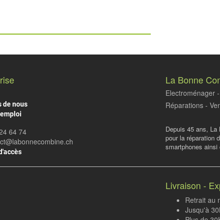
rise
La Bonne Co
Electroménager - 
s de nous
Réparations - Ven
'emploi
Depuis 45 ans, La 
24 64 74
pour la réparation 
act@labonnecombine.ch
smartphones ainsi q
d'accès
Livraison - Ex
Retrait au
Jusqu'à 30K
Plus de 30