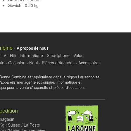
Gewicht: 0.20 kg
mbine
-
À propos de nous
TV - Hifi - Informatique - Smartphone - Vélos
te - Occasion - Neuf - Pièces détachées - Accessoires
Bonne Combine est spécialiste dans la région Lausannoise
d'appareils ménager, électronique, informatique et
ue pour la vente d'appareils et pièces d'occasion.
pédition
 magasin
g : Suisse / La Poste
Kg : Région Lausannoise