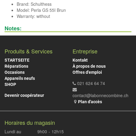
Brand:
Schulthess
Model: Perla GS 55I Brun
Warranty: without
Notes:
Produits & Services
Entreprise
STARTSEITE
Kontakt
Réparations
À propos de nous
Occasions
Offres d'emploi
Appareils neufs
021 624 64 74
SHOP
contact@labonnecombine.ch
Devenir coopérateur
Plan d'accès
Horaires du magasin
Lundi au
9h00
-
12h15