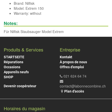
Brand:
Nilfisk
Model: Extrem 150
Warranty: without
Notes:
Für Nilfisk Staubsauger Model Extrem
Produits & Services
Entreprise
STARTSEITE
Kontakt
Réparations
À propos de nous
Occasions
Offres d'emploi
Appareils neufs
021 624 64 74
SHOP
contact@labonnecombine.ch
Devenir coopérateur
Plan d'accès
Horaires du magasin