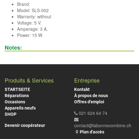
Brand:
Model: SLS-002
Warranty: without
Voltage: 5 V.
Amperage: 3 A.
Power: 15 W.
Notes:
Produits & Services
Entreprise
STARTSEITE
Kontakt
Réparations
À propos de nous
Occasions
Offres d'emploi
Appareils neufs
021 624 64 74
SHOP
contact@labonnecombine.ch
Devenir coopérateur
Plan d'accès